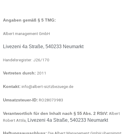
Skip
to
content
Angaben gemäß § 5 TMG:
Albert management GmbH
Livezeni 4a Straße, 540233 Neumarkt
Handelsregister: J26/170
2011
Vertreten durch:
info@albert-siztzbezuege.de
Kontakt:
RO28073983
Umsatzsteuer-ID:
Albert
Verantwortlich für den Inhalt nach § 55 Abs. 2 RStV:
Livezeni 4a Straße, 540233 Neumarkt
Robert Attila,
Die Albert Management GmbH übernimmt
Haftungsausschluss: