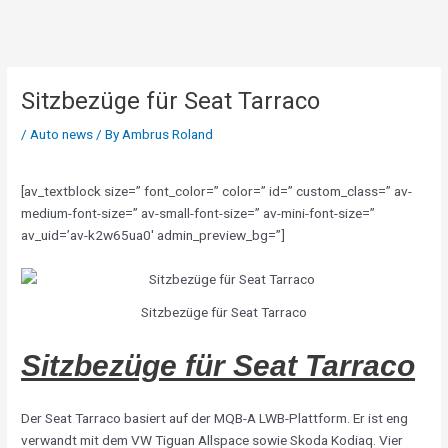
Skip
to
content
Sitzbezüge für Seat Tarraco
/
Auto news
/ By
Ambrus Roland
[av_textblock size=” font_color=” color=” id=” custom_class=” av-
medium-font-size=” av-small-font-size=” av-mini-font-size=”
av_uid=’av-k2w65ua0′ admin_preview_bg=”]
Sitzbezüge für Seat Tarraco
Sitzbezüge für Seat Tarraco
Der Seat Tarraco basiert auf der MQB-A LWB-Plattform. Er ist eng
verwandt mit dem VW Tiguan Allspace sowie Skoda Kodiaq. Vier