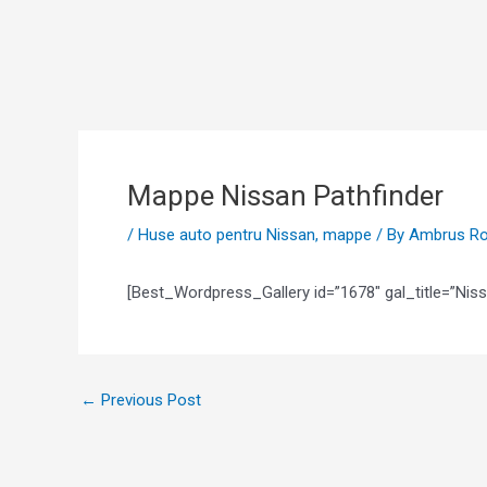
Skip
to
content
Mappe Nissan Pathfinder
/
Huse auto pentru Nissan
,
mappe
/ By
Ambrus Ro
[Best_Wordpress_Gallery id=”1678″ gal_title=”Niss
←
Previous Post